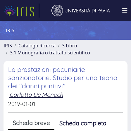
IRIS
IRIS
Catalogo Ricerca
3 Libro
3.1 Monografia o trattato scientifico
Le prestazioni pecuniarie
sanzionatorie. Studio per una teoria
dei "danni punitivi"
Carlotta De Menech
2019-01-01
Scheda breve
Scheda completa