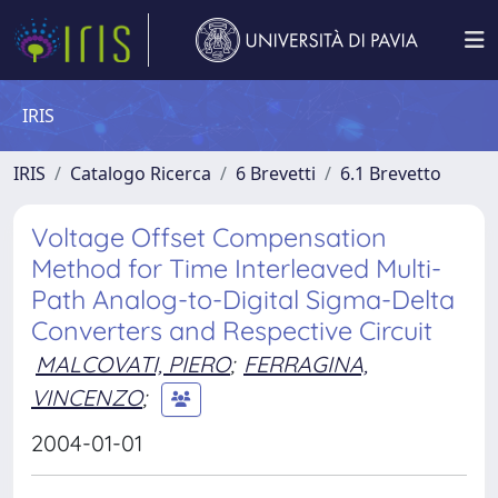
IRIS
IRIS
Catalogo Ricerca
6 Brevetti
6.1 Brevetto
Voltage Offset Compensation
Method for Time Interleaved Multi-
Path Analog-to-Digital Sigma-Delta
Converters and Respective Circuit
MALCOVATI, PIERO
;
FERRAGINA,
VINCENZO
;
2004-01-01