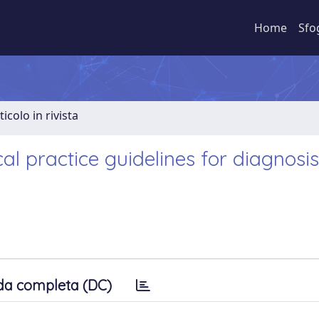
Home
Sfo
ticolo in rivista
al practice guidelines for diagnosis
da completa (DC)