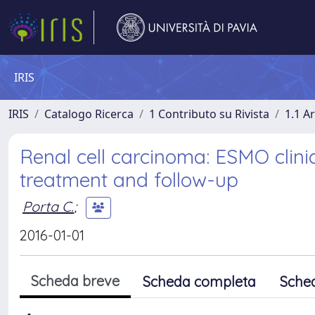
IRIS
IRIS
Catalogo Ricerca
1 Contributo su Rivista
1.1 Ar
Renal cell carcinoma: ESMO clinic
treatment and follow-up
Porta C.
;
2016-01-01
Scheda breve
Scheda completa
Sche