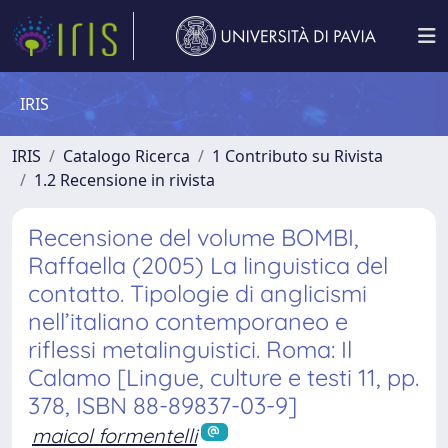
IRIS
IRIS
Catalogo Ricerca
1 Contributo su Rivista
1.2 Recensione in rivista
Recensione del volume BOMBI,
Raffaella (2005) La linguistica del
contatto. Tipologie di anglicismi
nell’italiano contemporaneo e
riflessi metalinguistici. Roma: Il
Calamo [Lingue, culture e testi 11, pp.
378, ISBN 88-89837-03-9]
maicol formentelli