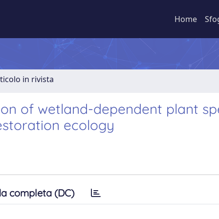
Home
Sfo
ticolo in rivista
ction of wetland-dependent plant sp
estoration ecology
a completa (DC)