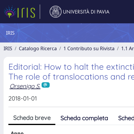
IRIS
IRIS
Catalogo Ricerca
1 Contributo su Rivista
1.1 Ar
Editorial: How to halt the extin
The role of translocations and r
Orsenigo S.
2018-01-01
Scheda breve
Scheda completa
Sched
Anno