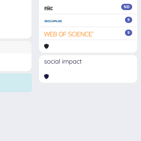
ND
9
9
social impact