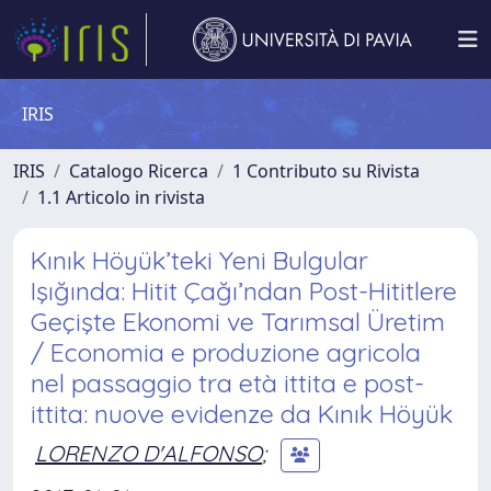
IRIS
IRIS
Catalogo Ricerca
1 Contributo su Rivista
1.1 Articolo in rivista
Kınık Höyük’teki Yeni Bulgular
Işığında: Hitit Çağı’ndan Post-Hititlere
Geçişte Ekonomi ve Tarımsal Üretim
/ Economia e produzione agricola
nel passaggio tra età ittita e post-
ittita: nuove evidenze da Kınık Höyük
LORENZO D'ALFONSO
;