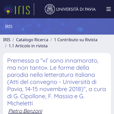
IRIS
IRIS
Catalogo Ricerca
1 Contributo su Rivista
1.1 Articolo in rivista
Premessa a "«I’ sono innamorato,
ma non tanto». Le forme della
parodia nella letteratura italiana
(Atti del convegno - Università di
Pavia, 14-15 novembre 2018)", a cura
di G. Cipollone, F. Massia e G.
Micheletti
Pietro Benzoni