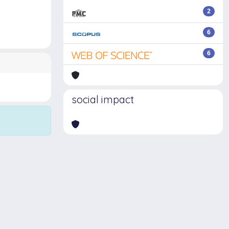
2
6
6
social impact