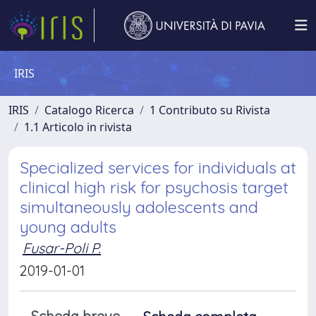
IRIS
IRIS
Catalogo Ricerca
1 Contributo su Rivista
1.1 Articolo in rivista
Specialized services for individuals at
clinical high risk for psychosis target
simultaneously adolescents and
young adults
Fusar-Poli P.
2019-01-01