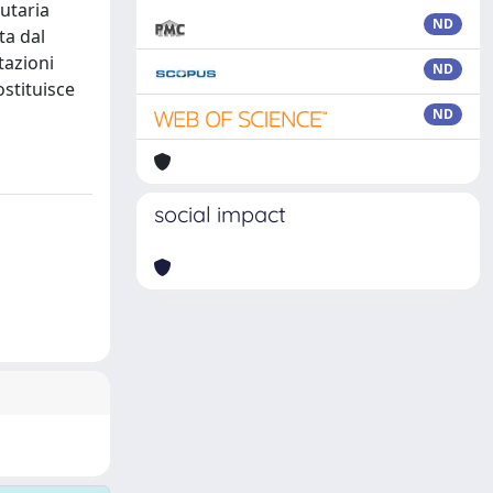
butaria
ND
ta dal
tazioni
ND
ostituisce
ND
social impact