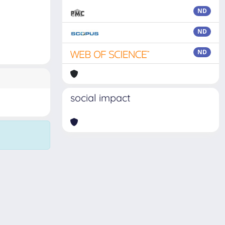
ND
ND
ND
social impact