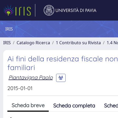
IRIS
IRIS
Catalogo Ricerca
1 Contributo su Rivista
1.4 N
Ai fini della residenza fiscale no
familiari
Piantavigna Paolo
2015-01-01
Scheda breve
Scheda completa
Sched