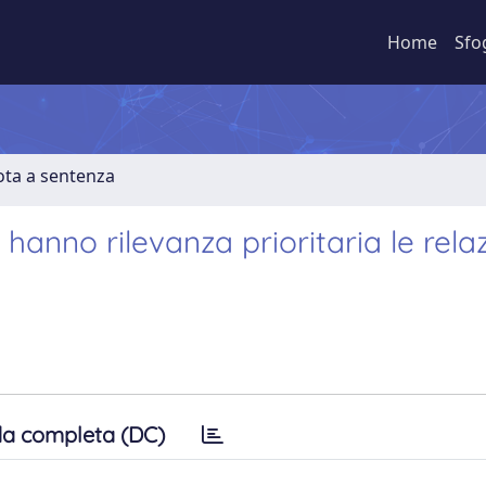
Home
Sfo
ota a sentenza
n hanno rilevanza prioritaria le rela
a completa (DC)