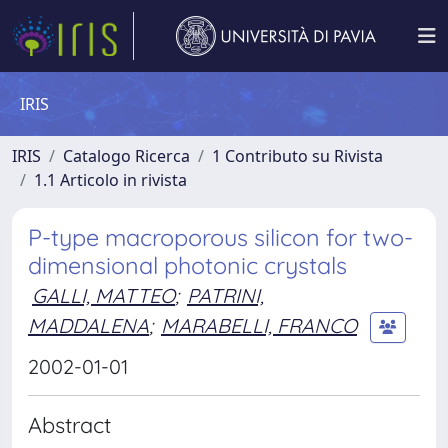
IRIS
IRIS
Catalogo Ricerca
1 Contributo su Rivista
1.1 Articolo in rivista
P-type macroporous silicon for two-
dimensional photonic crystals
GALLI, MATTEO
;
PATRINI,
MADDALENA
;
MARABELLI, FRANCO
2002-01-01
Abstract