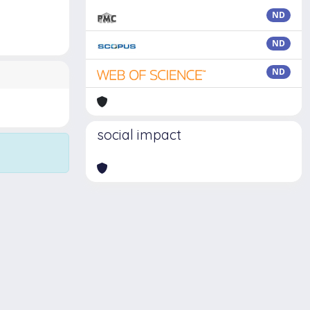
ND
ND
ND
social impact