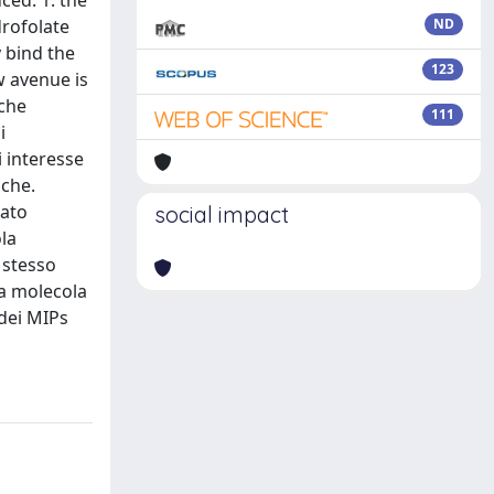
ced: 1. the
drofolate
ND
y bind the
123
w avenue is
 che
111
i
i interesse
iche.
tato
social impact
ola
 stesso
la molecola
 dei MIPs