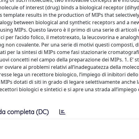
ting of such molecules, two innovative concepts are introdu
olecule of interest (drug) binds a biological receptor (dihy
s template results in the production of MIPs that selectivel
analogy between biological and synthetic receptors and a ne
sing MIPs. Questo lavoro è il primo di una serie di articoli
i per l’acido folico, il metotrexato, la leucovorina e analogh
ing non covalente. Per una serie di motivi questi composti, d
ati per la sintesi di MIPs come fasi stazionarie cromatograf
ovi concetti nel campo della preparazione dei MIPs. 1. E’ s
 ovviare ai problemi relativi all’inadeguatezza della molec
esse lega un recettore biologico, l’impiego di inibitori dello
MIPs dotati di siti in grado di legare selettivamente anche 
ecettori biologici e sintetici e si apre una strada all’impiego
da completa (DC)