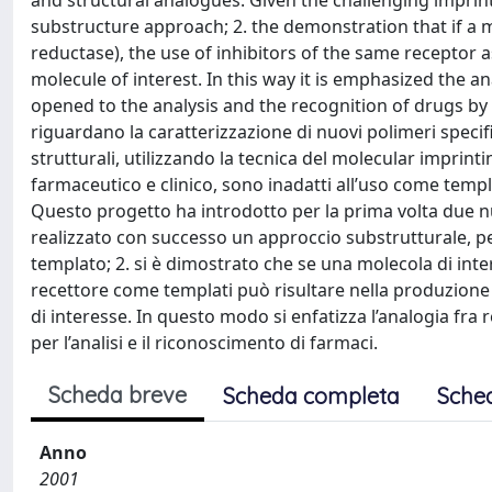
and structural analogues. Given the challenging imprin
substructure approach; 2. the demonstration that if a m
reductase), the use of inhibitors of the same receptor a
molecule of interest. In this way it is emphasized the 
opened to the analysis and the recognition of drugs by u
riguardano la caratterizzazione di nuovi polimeri specific
strutturali, utilizzando la tecnica del molecular imprint
farmaceutico e clinico, sono inadatti all’uso come templ
Questo progetto ha introdotto per la prima volta due nu
realizzato con successo un approccio substrutturale, per
templato; 2. si è dimostrato che se una molecola di inter
recettore come templati può risultare nella produzione 
di interesse. In questo modo si enfatizza l’analogia fra r
per l’analisi e il riconoscimento di farmaci.
Scheda breve
Scheda completa
Sche
Anno
2001