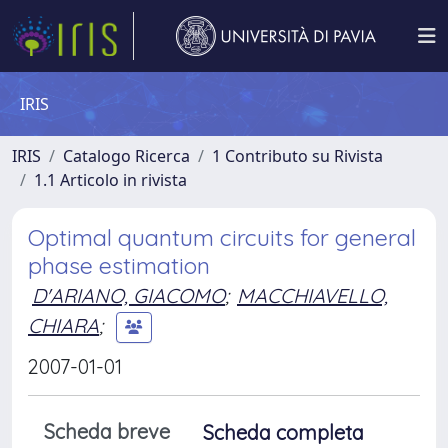
IRIS
IRIS
Catalogo Ricerca
1 Contributo su Rivista
1.1 Articolo in rivista
Optimal quantum circuits for general
phase estimation
D'ARIANO, GIACOMO
;
MACCHIAVELLO,
CHIARA
;
2007-01-01
Scheda breve
Scheda completa