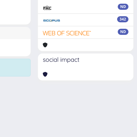
ND
342
ND
social impact