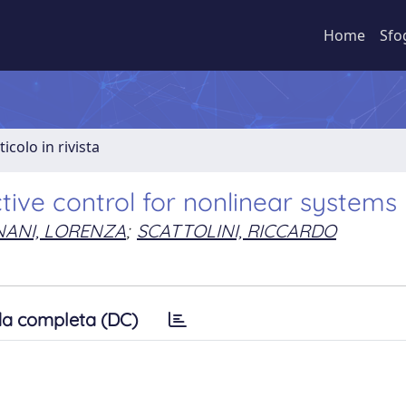
Home
Sfo
ticolo in rivista
tive control for nonlinear systems
ANI, LORENZA
;
SCATTOLINI, RICCARDO
a completa (DC)