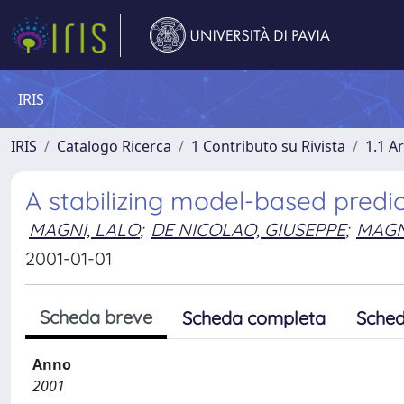
IRIS
IRIS
Catalogo Ricerca
1 Contributo su Rivista
1.1 Ar
A stabilizing model-based predic
MAGNI, LALO
;
DE NICOLAO, GIUSEPPE
;
MAGN
2001-01-01
Scheda breve
Scheda completa
Sched
Anno
2001