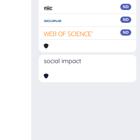
ND
ND
ND
social impact