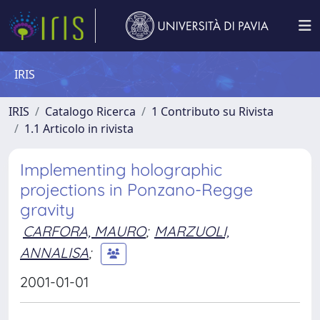
IRIS
IRIS
Catalogo Ricerca
1 Contributo su Rivista
1.1 Articolo in rivista
Implementing holographic
projections in Ponzano-Regge
gravity
CARFORA, MAURO
;
MARZUOLI,
ANNALISA
;
2001-01-01