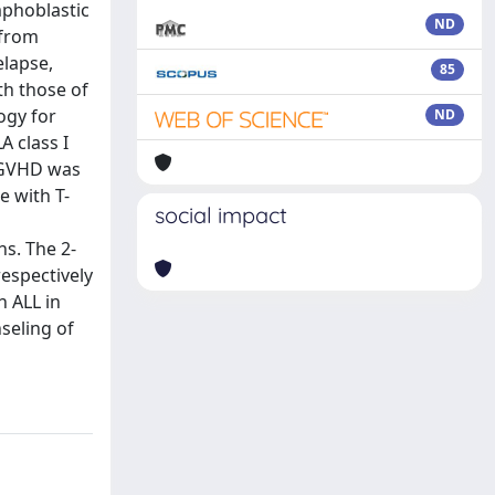
mphoblastic
ND
 from
elapse,
85
th those of
ogy for
ND
A class I
c GVHD was
e with T-
social impact
s. The 2-
respectively
h ALL in
seling of