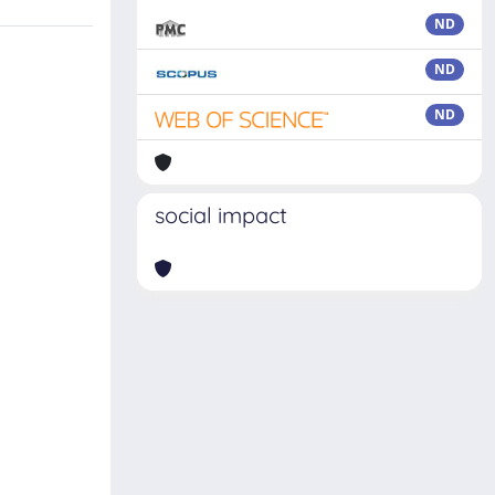
ND
ND
ND
social impact