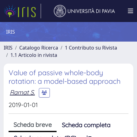
IRIS
IRIS
Catalogo Ricerca
1 Contributo su Rivista
1.1 Articolo in rivista
Value of passive whole-body
rotation: a model-based approach
Ramat S.
2019-01-01
Scheda breve
Scheda completa