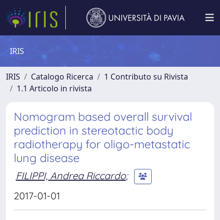
IRIS
IRIS
Catalogo Ricerca
1 Contributo su Rivista
1.1 Articolo in rivista
Nomogram based overall survival
prediction in stereotactic body
radiotherapy for oligo-metastatic
lung disease
FILIPPI, Andrea Riccardo
;
2017-01-01