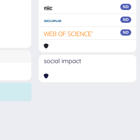
ND
ND
ND
social impact