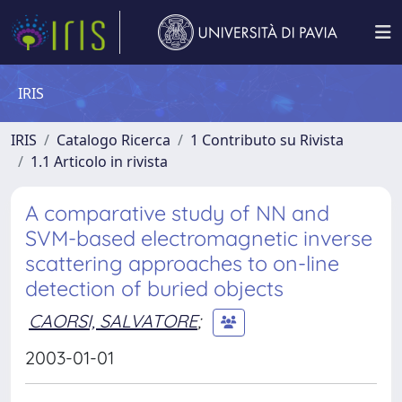
IRIS
IRIS
Catalogo Ricerca
1 Contributo su Rivista
1.1 Articolo in rivista
A comparative study of NN and
SVM-based electromagnetic inverse
scattering approaches to on-line
detection of buried objects
CAORSI, SALVATORE
;
2003-01-01