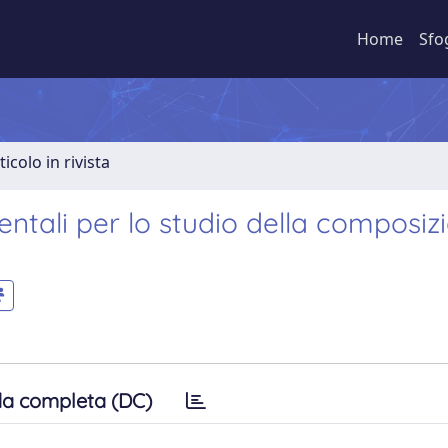
Home
Sfo
ticolo in rivista
entali per lo studio della composiz
a completa (DC)