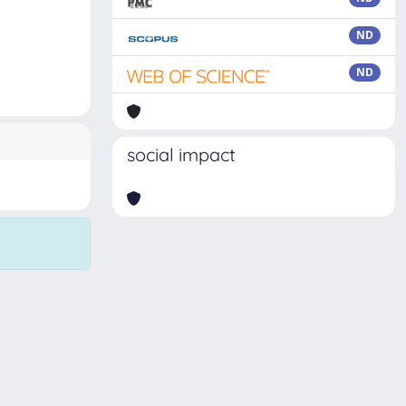
ND
ND
social impact