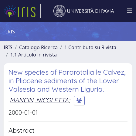
IRIS
IRIS
Catalogo Ricerca
1 Contributo su Rivista
1.1 Articolo in rivista
New species of Pararotalia le Calvez,
in Pliocene sediments of the Lower
Valsesia and Western Liguria.
MANCIN, NICOLETTA
;
2000-01-01
Abstract