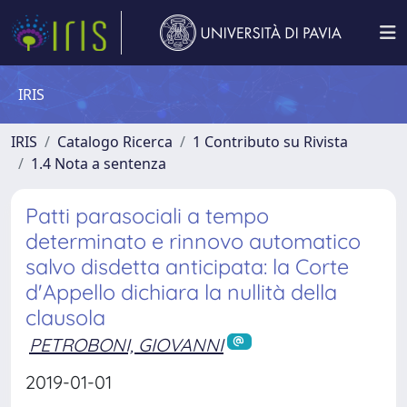
IRIS
IRIS
Catalogo Ricerca
1 Contributo su Rivista
1.4 Nota a sentenza
Patti parasociali a tempo
determinato e rinnovo automatico
salvo disdetta anticipata: la Corte
d'Appello dichiara la nullità della
clausola
PETROBONI, GIOVANNI
2019-01-01