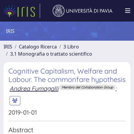
IRIS
IRIS
Catalogo Ricerca
3 Libro
3.1 Monografia o trattato scientifico
Cognitive Capitalism, Welfare and
Labour. The commonfare hypothesis
Andrea Fumagalli
;
Membro del Collaboration Group
2019-01-01
Abstract