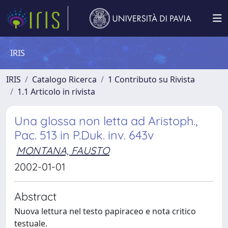
IRIS
IRIS
Catalogo Ricerca
1 Contributo su Rivista
1.1 Articolo in rivista
Una glossa non letta ad Aristoph.,
Pac. 513 in P.Duk. inv. 643v
MONTANA, FAUSTO
2002-01-01
Abstract
Nuova lettura nel testo papiraceo e nota critico
testuale.