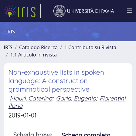
IRIS
IRIS
Catalogo Ricerca
1 Contributo su Rivista
1.1 Articolo in rivista
Non-exhaustive lists in spoken
language: A construction
grammatical perspective
Mauri, Caterina
;
Goria, Eugenio
;
Fiorentini,
Ilaria
2019-01-01
Scheda breve
Scheda completa