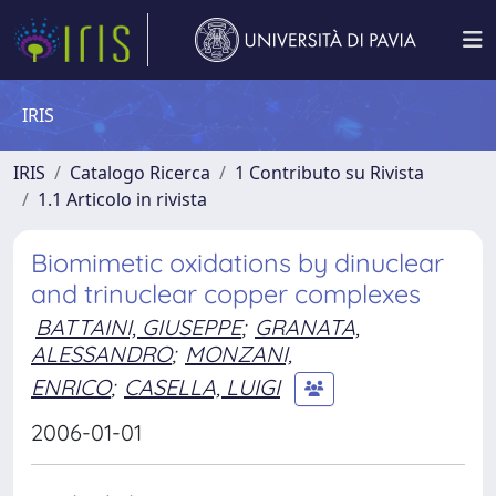
IRIS
IRIS
Catalogo Ricerca
1 Contributo su Rivista
1.1 Articolo in rivista
Biomimetic oxidations by dinuclear
and trinuclear copper complexes
BATTAINI, GIUSEPPE
;
GRANATA,
ALESSANDRO
;
MONZANI,
ENRICO
;
CASELLA, LUIGI
2006-01-01