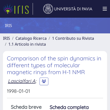
IRIS
IRIS
Catalogo Ricerca
1 Contributo su Rivista
1.1 Articolo in rivista
Comparison of the spin dynamics in
different types of molecular
magnetic rings from H-1 NMR
Lascialfari A
;
1998-01-01
Scheda breve
Scheda completa