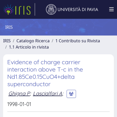
IRIS
IRIS
Catalogo Ricerca
1 Contributo su Rivista
1.1 Articolo in rivista
Evidence of charge carrier
interaction above T-c in the
Nd1.85Ce0.15CuO4+delta
superconductor
Ghigna P
;
Lascialfari A
;
1998-01-01