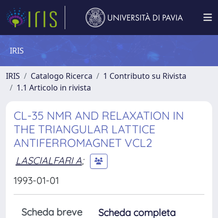
IRIS
IRIS
Catalogo Ricerca
1 Contributo su Rivista
1.1 Articolo in rivista
CL-35 NMR AND RELAXATION IN
THE TRIANGULAR LATTICE
ANTIFERROMAGNET VCL2
LASCIALFARI A
;
1993-01-01
Scheda breve
Scheda completa