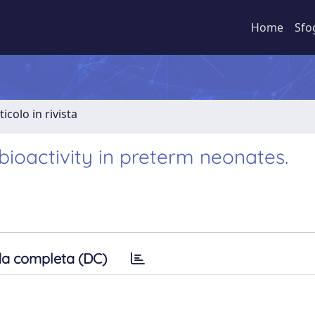
Home
Sfo
ticolo in rivista
bioactivity in preterm neonates.
a completa (DC)