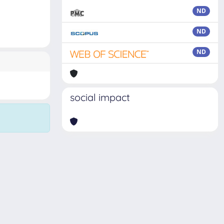
ND
ND
ND
social impact