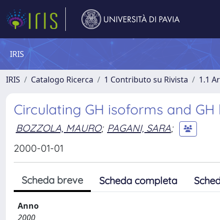
IRIS
IRIS
Catalogo Ricerca
1 Contributo su Rivista
1.1 Ar
Circulating GH isoforms and GH 
BOZZOLA, MAURO
;
PAGANI, SARA
;
2000-01-01
Scheda breve
Scheda completa
Sched
Anno
2000