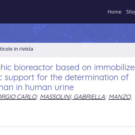
Home
Sfo
ticolo in rivista
ic bioreactor based on immobiliz
 support for the determination of
han in human urine
ORGIO CARLO
;
MASSOLINI, GABRIELLA
;
MANZO,