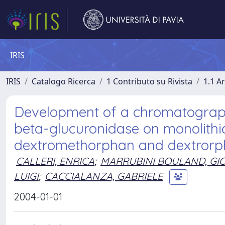
IRIS
IRIS
Catalogo Ricerca
1 Contributo su Rivista
1.1 Ar
Development of a chromatograph
beta-glucuronidase on monolithic
dextromethorphan and dextrorp
CALLERI, ENRICA
;
MARRUBINI BOULAND, GI
LUIGI
;
CACCIALANZA, GABRIELE
2004-01-01