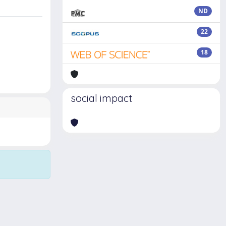
ND
22
18
social impact