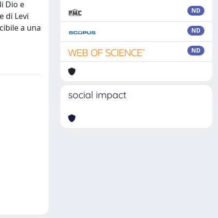
i Dio e
ND
e di Levi
ibile a una
ND
ND
social impact