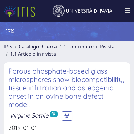
IRIS
IRIS
Catalogo Ricerca
1 Contributo su Rivista
1.1 Articolo in rivista
Porous phosphate-based glass
microspheres show biocompatibility,
tissue infiltration and osteogenic
onset in an ovine bone defect
model.
Virginie Sottile
2019-01-01