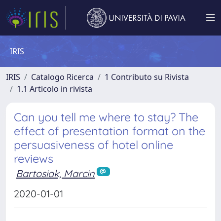
IRIS
IRIS
Catalogo Ricerca
1 Contributo su Rivista
1.1 Articolo in rivista
Can you tell me where to stay? The
effect of presentation format on the
persuasiveness of hotel online
reviews
Bartosiak, Marcin
2020-01-01