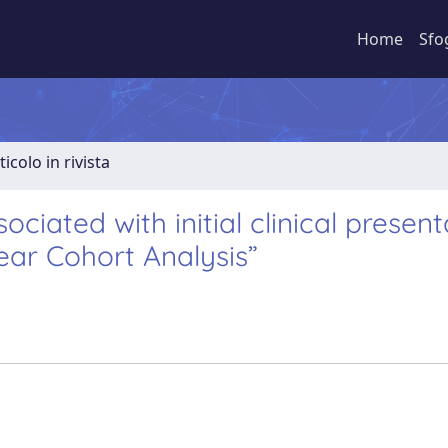
Home
Sfo
ticolo in rivista
iated with initial clinical present
ear Cohort Analysis”