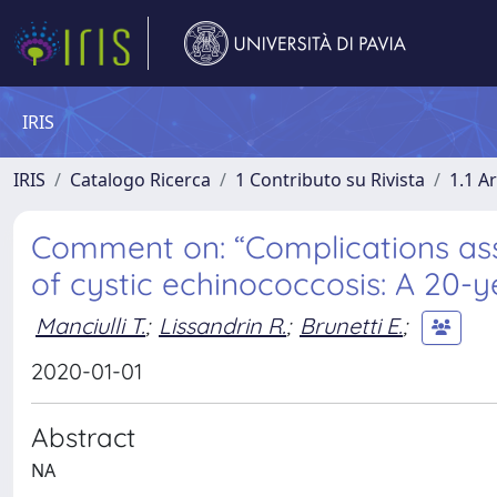
IRIS
IRIS
Catalogo Ricerca
1 Contributo su Rivista
1.1 Ar
Comment on: “Complications assoc
of cystic echinococcosis: A 20-y
Manciulli T.
;
Lissandrin R.
;
Brunetti E.
;
2020-01-01
Abstract
NA