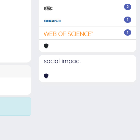
2
1
1
social impact