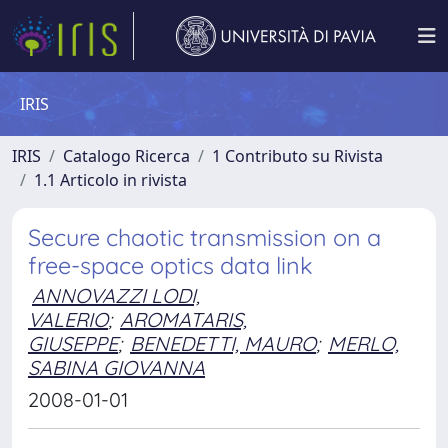
IRIS
IRIS
Catalogo Ricerca
1 Contributo su Rivista
1.1 Articolo in rivista
Secure chaotic transmission on a
free-space optics data link
ANNOVAZZI LODI,
VALERIO
;
AROMATARIS,
GIUSEPPE
;
BENEDETTI, MAURO
;
MERLO,
SABINA GIOVANNA
2008-01-01