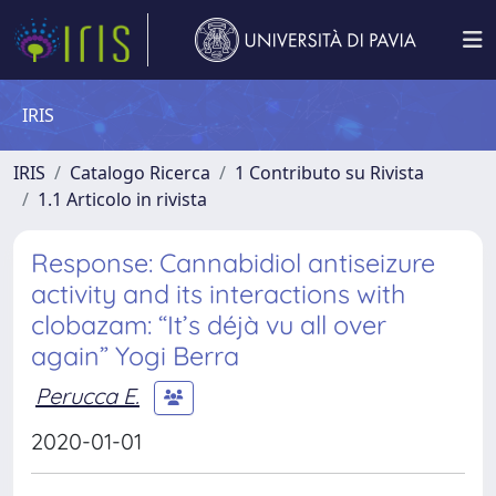
IRIS
IRIS
Catalogo Ricerca
1 Contributo su Rivista
1.1 Articolo in rivista
Response: Cannabidiol antiseizure
activity and its interactions with
clobazam: “It’s déjà vu all over
again” Yogi Berra
Perucca E.
2020-01-01