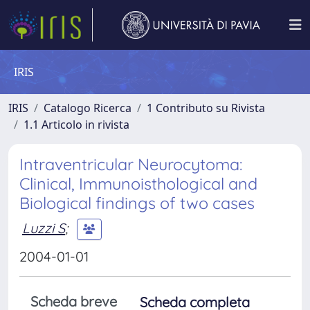
IRIS
IRIS
Catalogo Ricerca
1 Contributo su Rivista
1.1 Articolo in rivista
Intraventricular Neurocytoma:
Clinical, Immunoisthological and
Biological findings of two cases
Luzzi S
;
2004-01-01
Scheda breve
Scheda completa