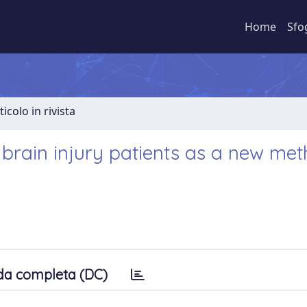
Home
Sfo
ticolo in rivista
brain injury patients as a new met
da completa (DC)