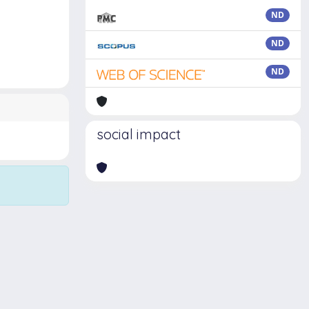
ND
ND
ND
social impact