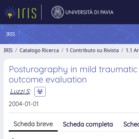
IRIS
IRIS
Catalogo Ricerca
1 Contributo su Rivista
1.1 Ar
Posturography in mild traumatic 
outcome evaluation
Luzzi S
;
2004-01-01
Scheda breve
Scheda completa
Sche