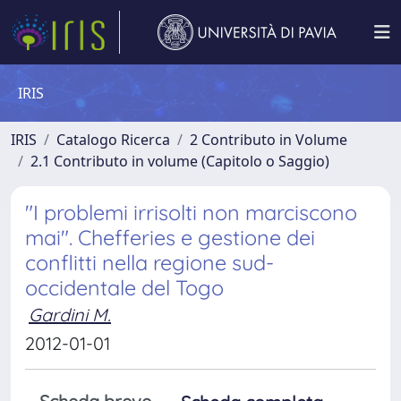
IRIS
IRIS
Catalogo Ricerca
2 Contributo in Volume
2.1 Contributo in volume (Capitolo o Saggio)
"I problemi irrisolti non marciscono
mai". Chefferies e gestione dei
conflitti nella regione sud-
occidentale del Togo
Gardini M.
2012-01-01