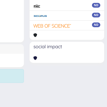
ND
ND
ND
social impact