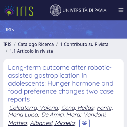
IRIS
IRIS
Catalogo Ricerca
1 Contributo su Rivista
1.1 Articolo in rivista
Long-term outcome after robotic-
assisted gastroplication in
adolescents: Hunger hormone and
food preference changes two case
reports
Calcaterra, Valeria
;
Cena, Hellas
;
Fonte,
Maria Luisa
;
De Amici, Mara
;
Vandoni,
Matteo
;
Albanesi, Michela
;