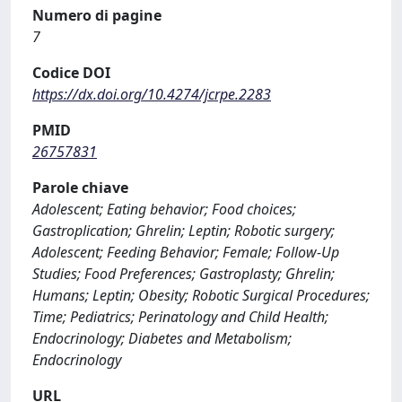
Numero di pagine
7
Codice DOI
https://dx.doi.org/10.4274/jcrpe.2283
PMID
26757831
Parole chiave
Adolescent; Eating behavior; Food choices;
Gastroplication; Ghrelin; Leptin; Robotic surgery;
Adolescent; Feeding Behavior; Female; Follow-Up
Studies; Food Preferences; Gastroplasty; Ghrelin;
Humans; Leptin; Obesity; Robotic Surgical Procedures;
Time; Pediatrics; Perinatology and Child Health;
Endocrinology; Diabetes and Metabolism;
Endocrinology
URL