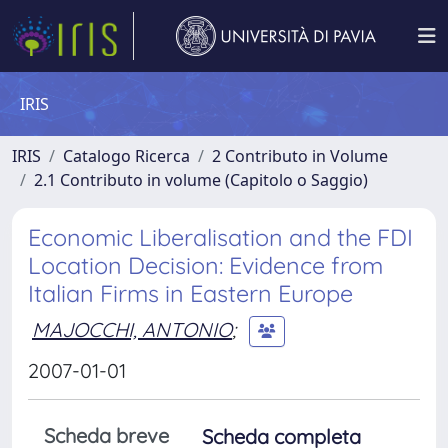
IRIS
IRIS
Catalogo Ricerca
2 Contributo in Volume
2.1 Contributo in volume (Capitolo o Saggio)
Economic Liberalisation and the FDI
Location Decision: Evidence from
Italian Firms in Eastern Europe
MAJOCCHI, ANTONIO
;
2007-01-01
Scheda breve
Scheda completa