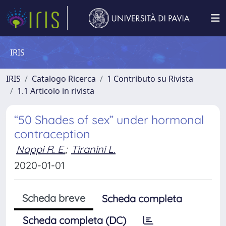
IRIS
IRIS
Catalogo Ricerca
1 Contributo su Rivista
1.1 Articolo in rivista
“50 Shades of sex” under hormonal
contraception
Nappi R. E.
;
Tiranini L.
2020-01-01
Scheda breve
Scheda completa
Scheda completa (DC)