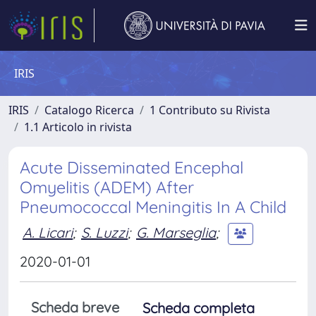
IRIS
IRIS
Catalogo Ricerca
1 Contributo su Rivista
1.1 Articolo in rivista
Acute Disseminated Encephal
Omyelitis (ADEM) After
Pneumococcal Meningitis In A Child
A. Licari
;
S. Luzzi
;
G. Marseglia
;
2020-01-01
Scheda breve
Scheda completa